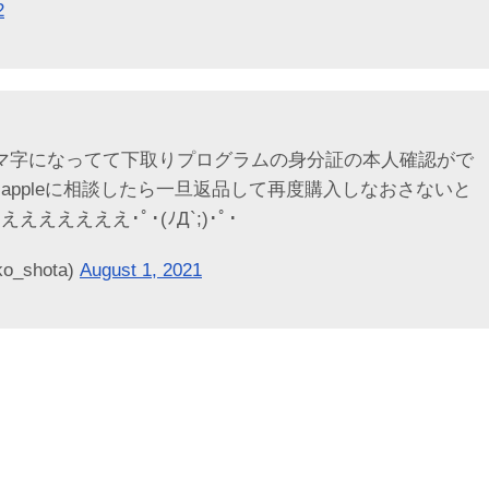
2
なぜかローマ字になってて下取りプログラムの身分証の本人確認がで
ppleに相談したら一旦返品して再度購入しなおさないと
ええええ･ﾟ･(ﾉД`;)･ﾟ･
_shota)
August 1, 2021