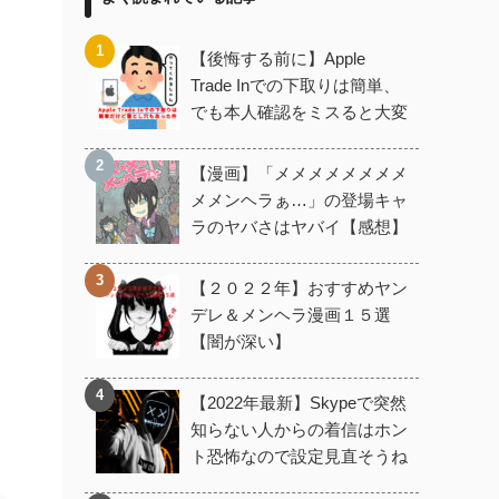
【後悔する前に】Apple
Trade Inでの下取りは簡単、
でも本人確認をミスると大変
【漫画】「メメメメメメメメ
メメンヘラぁ…」の登場キャ
ラのヤバさはヤバイ【感想】
【２０２２年】おすすめヤン
デレ＆メンヘラ漫画１５選
【闇が深い】
【2022年最新】Skypeで突然
知らない人からの着信はホン
ト恐怖なので設定見直そうね