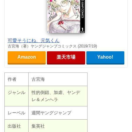
可愛そうにね、元気くん
古宮海（著）ヤングジャンプコミックス (2019/7/19)
Amazon
楽天市場
Yahoo!
作者
古宮海
ジャンル
性的倒錯、加虐、ヤンデ
レ＆メンヘラ
レーベル
週間ヤングジャンプ
出版社
集英社