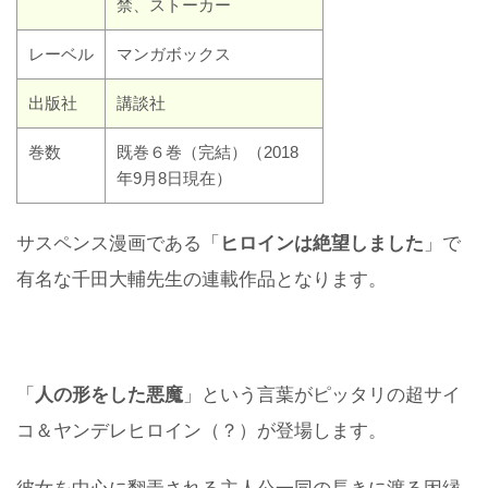
禁、ストーカー
レーベル
マンガボックス
出版社
講談社
巻数
既巻６巻（完結）（2018
年9月8日現在）
サスペンス漫画である「
ヒロインは絶望しました
」で
有名な千田大輔先生の連載作品となります。
「
人の形をした悪魔
」という言葉がピッタリの超サイ
コ＆ヤンデレヒロイン（？）が登場します。