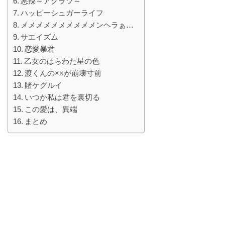
悪辣～アクラツ～
ハッピーシュガーライフ
メメメメメメメメメメンヘラぁ…
サエイズム
恋愛暴君
乙女のはらわた星の色
渡くんの××が崩壊寸前
賭ケグルイ
いつか私は君を裏切る
この愛は、異端
まとめ