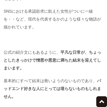
SNSにおける承認欲求に飢えた女性がついに一線
を・・など、現代を代表するかのような様々な物語が
描かれています。
公式の紹介文にもあるように、
平凡な日常が、ちょっ
としたきっかけで憎悪や悪意に満ちた結末を迎えてし
まいます。
基本的にすべて結末は救いようのないものであり、
バ
ッドエンド好きな人にとっては堪らないものもしれま
せん。