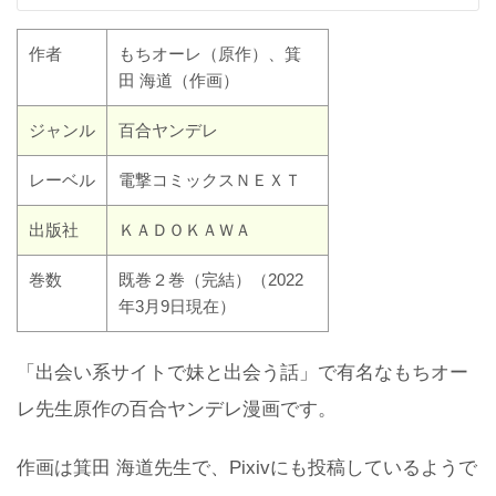
作者
もちオーレ（原作）、箕
田 海道（作画）
ジャンル
百合ヤンデレ
レーベル
電撃コミックスＮＥＸＴ
出版社
ＫＡＤＯＫＡＷＡ
巻数
既巻２巻（完結）（2022
年3月9日現在）
「出会い系サイトで妹と出会う話」で有名なもちオー
レ先生原作の百合ヤンデレ漫画です。
作画は箕田 海道先生で、Pixivにも投稿しているようで