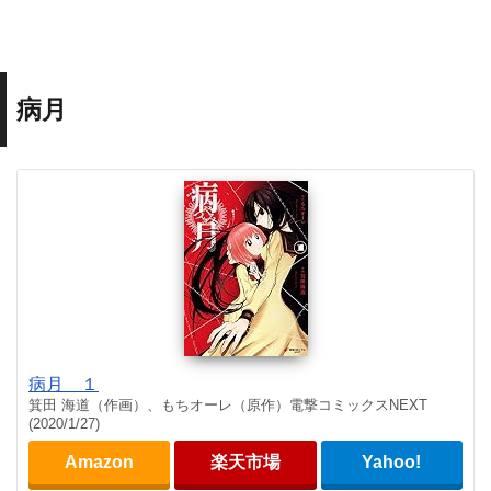
病月
病月 １
箕田 海道（作画）、もちオーレ（原作）電撃コミックスNEXT
(2020/1/27)
Amazon
楽天市場
Yahoo!