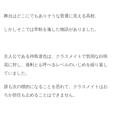
舞台はどこにでもありそうな普通に見える高校。
しかしそこでは常軌を逸した物語がありました。
主人公である仲島達也は、クラスメイトで気弱な白咲
花に対し、過剰とも呼べるレベルのいじめを繰り返し
ていました。
誰も次の標的になることを恐れて、クラスメイトはお
ろか担任も止めることはできません。