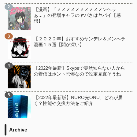
【漫画】「メメメメメメメメメメンヘラ
ぁ…」の登場キャラのヤバさはヤバイ【感
想】
【２０２２年】おすすめヤンデレ＆メンヘラ
漫画１５選【闇が深い】
【2022年最新】Skypeで突然知らない人から
の着信はホント恐怖なので設定見直そうね
【2022年最新版】NURO光ONU、どれが届
く？性能や交換方法をご紹介
Archive